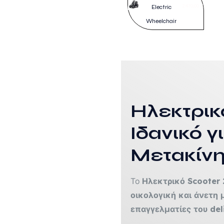
σελί
2.470,00
€
Electric
Αυτό
του
Wheelchair
το
προϊ
προϊ
έχει
πολλ
παρα
Οι
Ηλεκτρικ
επιλ
μπορ
Ιδανικό 
να
Μετακίνησ
επιλ
στη
Το
Ηλεκτρικό Scooter
σελί
οικολογική και άνετη 
του
επαγγελματίες του del
προϊ