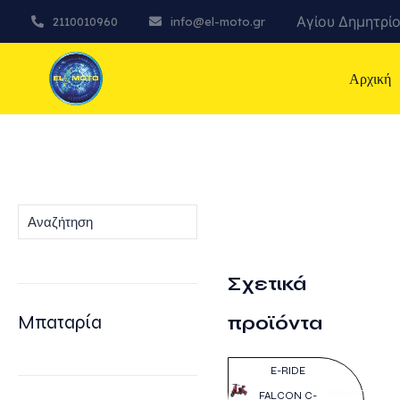
Αγίου Δημητρίο
2110010960
info@el-moto.gr
Αρχική
Αναζήτηση
Σχετικά
Μπαταρία
προϊόντα
E-RIDE
1.849,00
€
FALCON C-