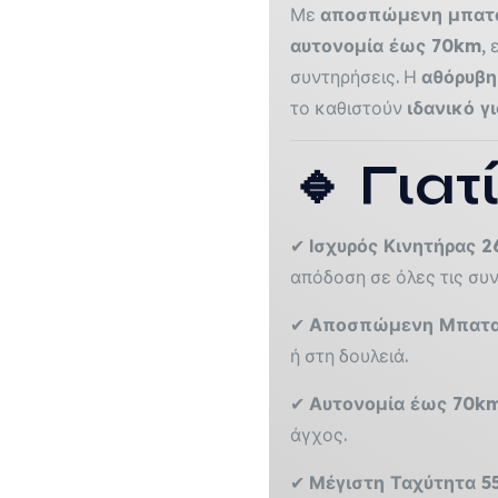
Με
αποσπώμενη μπαταρ
αυτονομία έως 70km
,
συντηρήσεις. Η
αθόρυβη
το καθιστούν
ιδανικό γ
🔹 Γιατ
✔
Ισχυρός Κινητήρας 
απόδοση σε όλες τις συ
✔
Αποσπώμενη Μπαταρ
ή στη δουλειά.
✔
Αυτονομία έως 70k
άγχος.
✔
Μέγιστη Ταχύτητα 