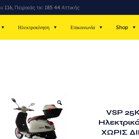
υ 116, Πειραιάς τκ: 185 44 Αττικής
Ηλεκτροκίνηση
Επικοινωνία
Shop
VSP 25
Ηλεκτρικό
ΧΩΡΙΣ Δ