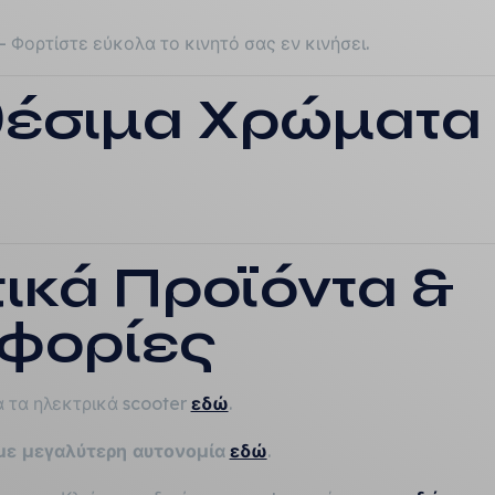
– Φορτίστε εύκολα το κινητό σας εν κινήσει.
θέσιμα Χρώματα
τικά Προϊόντα &
φορίες
α τα ηλεκτρικά scooter
εδώ
.
με μεγαλύτερη αυτονομία
εδώ
.