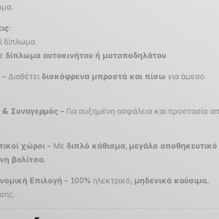
μα.
εις
:
ί δίπλωμα
με
δίπλωμα αυτοκινήτου ή μοτοποδηλάτου
– Διαθέτει
δισκόφρενα μπροστά και πίσω
για άμεσο
& Συναγερμός
– Για αυξημένη ασφάλεια και προστασία α
τικοί χώροι
– Με
διπλό κάθισμα
,
μεγάλο αποθηκευτικό
η βαλίτσα
.
ονομική Επιλογή
– 100% ηλεκτρικό,
μηδενικά καύσιμα
,
σης.