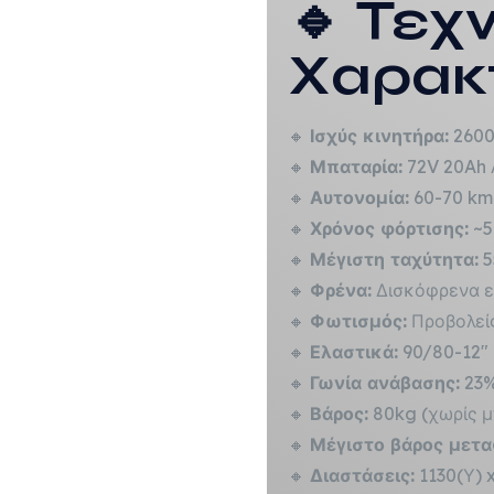
🔹 Τεχ
Χαρακτ
🔸
Ισχύς κινητήρα:
260
🔸
Μπαταρία:
72V 20Ah 
🔸
Αυτονομία:
60-70 km
🔸
Χρόνος φόρτισης:
~5
🔸
Μέγιστη ταχύτητα:
5
🔸
Φρένα:
Δισκόφρενα ε
🔸
Φωτισμός:
Προβολεί
🔸
Ελαστικά:
90/80-12″ 
🔸
Γωνία ανάβασης:
23
🔸
Βάρος:
80kg (χωρίς μ
🔸
Μέγιστο βάρος μετα
🔸
Διαστάσεις:
1130(Υ) 