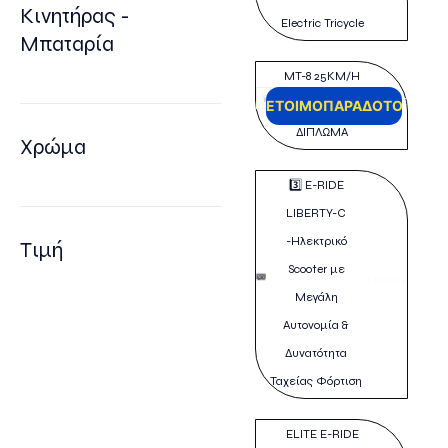
Κινητήρας -
Electric Tricycle
Μπαταρία
MT-8 25KM/H
1.980,00
€
ΕΤΟΙΜΟΠΑΡΑΔΟΤΟ
E-RIDE ΧΩΡΙΣ
Αυτό
ΔΙΠΛΩΜΑ
Χρώμα
το
προϊ
3️⃣ E-RIDE
έχει
LIBERTY-C
πολλ
-Ηλεκτρικό
Τιμή
παρα
Scooter με
1.494,00
€
Οι
Μεγάλη
επιλ
Αυτονομία &
μπορ
Δυνατότητα
να
Ταχείας Φόρτιση
επιλ
στη
ELITE E-RIDE