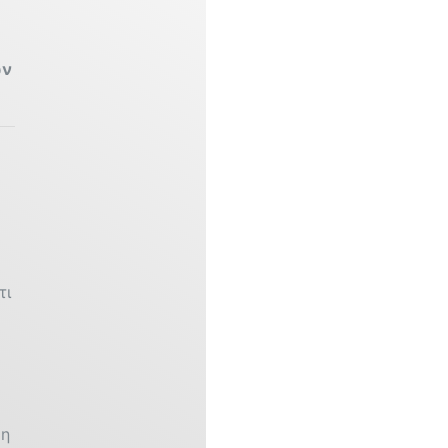
ων
τι
μη