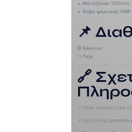
🔸
Μεταξόνιο:
1390mm
🔸
Θύρα φόρτισης USB
📌 Δια
🟥
Κόκκινο
⚪
Γκρι
🔗 Σχε
Πληρο
📌 Μάθε περισσότερα γι
📌 Δες επίσης
μοντέλα 