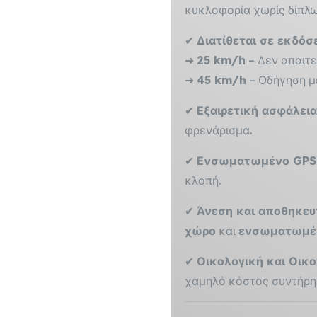
κυκλοφορία χωρίς δίπλω
✔
Διατίθεται σε εκδόσ
➜
25 km/h
– Δεν απαιτε
➜
45 km/h
– Οδήγηση 
✔
Εξαιρετική ασφάλεια
φρενάρισμα.
✔
Ενσωματωμένο GPS 
κλοπή.
✔
Άνεση και αποθηκευ
χώρο
και
ενσωματωμέν
✔
Οικολογική και Οικ
χαμηλό κόστος συντήρη