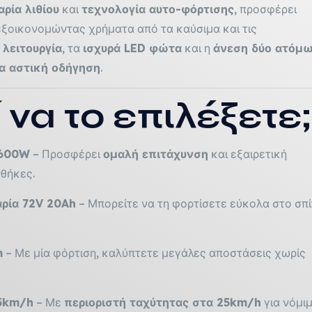
ία λιθίου
και
τεχνολογία αυτο-φόρτισης
, προσφέρει
 εξοικονομώντας χρήματα από τα καύσιμα και τις
 λειτουργία
, τα
ισχυρά LED φώτα
και η
άνεση δύο ατόμ
ια αστική οδήγηση
.
ί να το επιλέξετε;
2600W
– Προσφέρει
ομαλή επιτάχυνση
και εξαιρετική
νθήκες.
ία 72V 20Ah
– Μπορείτε να τη φορτίσετε εύκολα στο σπί
m
– Με μία φόρτιση, καλύπτετε μεγάλες αποστάσεις χωρίς
55km/h
– Με
περιοριστή ταχύτητας στα 25km/h
για νόμι