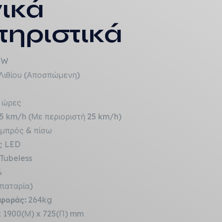
νικά
ηριστικά
0W
Λιθίου (Αποσπώμενη)
 ώρες
5 km/h (Με περιοριστή 25 km/h)
μπρός & πίσω
ς LED
Tubeless
%
παταρία)
φοράς:
264kg
x 1900(Μ) x 725(Π) mm