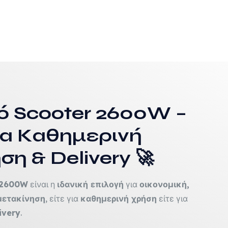
δα
όντος
όν
απλές
λλαγές.
ό Scooter 2600W –
ογές
ούν
για Καθημερινή
η & Delivery 🚀
εγούν
 2600W
είναι η
ιδανική επιλογή
για
οικονομική,
δα
μετακίνηση
, είτε για
καθημερινή χρήση
είτε για
ivery
.
όντος