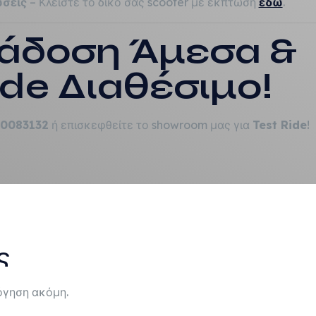
σεις
– Κλείστε το δικό σας scooter με έκπτωση
εδώ
.
ράδοση Άμεσα &
ide Διαθέσιμο!
10083132
ή επισκεφθείτε το showroom μας για
Test Ride
!
ς
όγηση ακόμη.