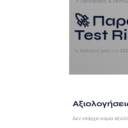
📌
Προσφορές & εκπτώ
🚀 Πα
Test R
📞
Καλέστε μας
στο
21
Αξιολογήσει
Δεν υπάρχει καμία αξιολ