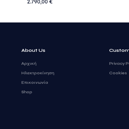
2.790,00
€
About Us
Custom
Αρχική
Privacy P
Ηλεκτροκίνηση
Cookies
Επικοινωνία
Shop