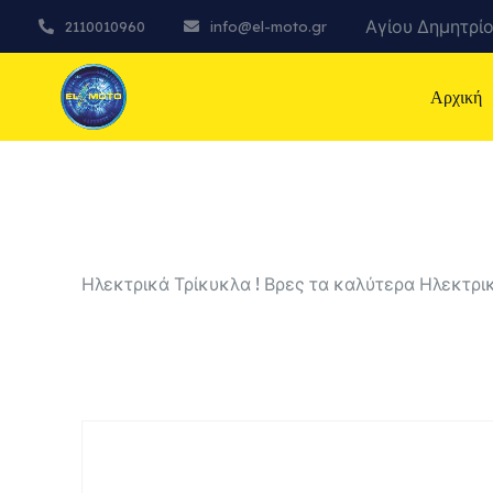
Αγίου Δημητρίο
2110010960
info@el-moto.gr
Αρχική
Ηλεκτρικά Τρίκυκλα ! Βρες τα καλύτερα Ηλεκτρι