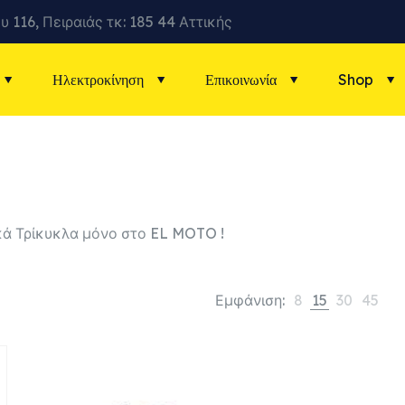
υ 116, Πειραιάς τκ: 185 44 Αττικής
Ηλεκτροκίνηση
Επικοινωνία
Shop
κά Τρίκυκλα μόνο στο EL MOTO !
Εμφάνιση:
8
15
30
45