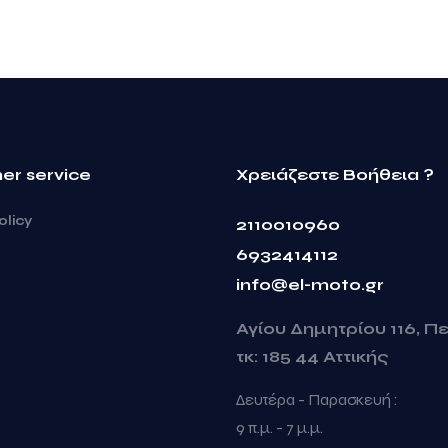
er service
Χρειάζεστε Βοήθεια ?
olicy
2110010960
6932414112
info@el-moto.gr
Αγίου Δημητρίου 116, Π
τκ: 185 44 Αττικής
Δευτέρα - Παρασκευή :
9 π.μ. - 7 μ.μ.