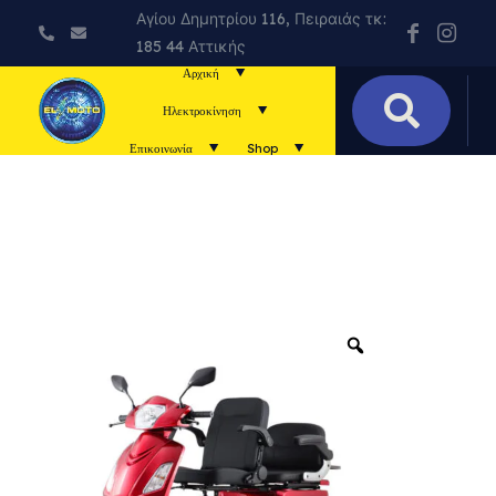
Αγίου Δημητρίου 116, Πειραιάς τκ:
185 44 Αττικής
Αρχική
Ηλεκτροκίνηση
Επικοινωνία
Shop