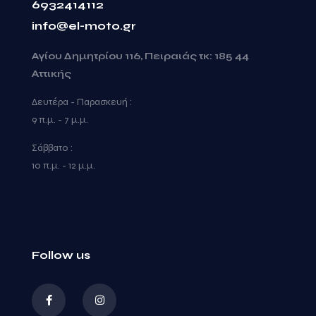
6932414112
info@el-moto.gr
Αγίου Δημητρίου 116, Πειραιάς τκ: 185 44
Αττικής
Δευτέρα - Παρασκευή :
9 π.μ. - 7 μ.μ.
Σάββατο :
10 π.μ. - 12 μ.μ.
Follow us