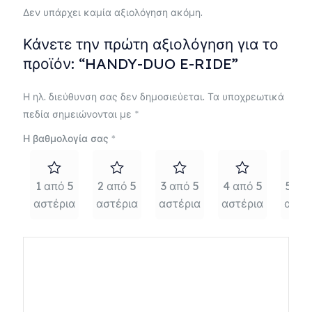
Δεν υπάρχει καμία αξιολόγηση ακόμη.
Κάνετε την πρώτη αξιολόγηση για το
προϊόν: “HANDY-DUO E-RIDE”
Η ηλ. διεύθυνση σας δεν δημοσιεύεται.
Τα υποχρεωτικά
πεδία σημειώνονται με
*
Η βαθμολογία σας
*
1 από 5
2 από 5
3 από 5
4 από 5
5 απ
αστέρια
αστέρια
αστέρια
αστέρια
αστέ