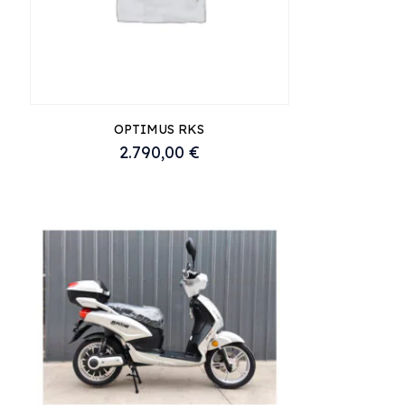
μπορούν
να
επιλεγούν
στη
σελίδα
OPTIMUS RKS
του
2.790,00
€
προϊόντος