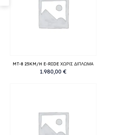
MT-8 25KM/H E-RIDE ΧΩΡΙΣ ΔΙΠΛΩΜΑ
1.980,00
€
Αυτό
το
προϊόν
έχει
πολλαπλές
παραλλαγές.
Οι
επιλογές