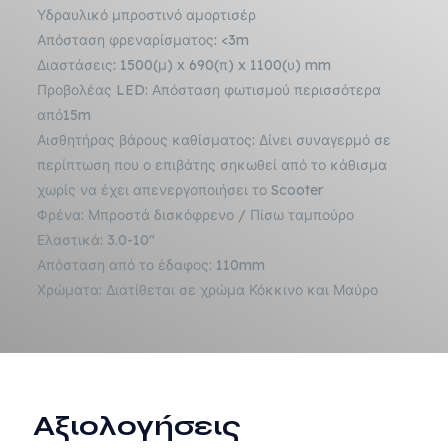
Υδραυλικό μπροστινό αμορτισέρ
Απόσταση φρεναρίσματος: <3m
Διαστάσεις: 1500(μ) x 690(π) x 1100(υ) mm
Προβολέας LED: Απόσταση φωτισμού περισσότερα
από15m
Αισθητήρας βάρους καθίσματος: Δίνει συναγερμό σε
περίπτωση που ο επιβάτης σηκωθεί από το κάθισμα
χωρίς να έχει απενεργοποιήσει το Scooter
Φρένα: Μπροστά δισκόφρενο / Πίσω ταμπούρο
Ελαστικά: 3.0-10″
Απόσταση από το έδαφος: 110mm
Χρώματα: Διατίθεται σε χρώμα Κόκκινο και Μαύρο
Αξιολογήσεις