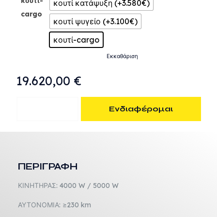
κουτί-
κουτί κατάψυξη (+3.580€)
cargo
κουτί ψυγείο (+3.100€)
κουτί-cargo
Εκκαθάριση
19.620,00
€
J2-
Ενδιαφέρομαι
P230
-
Electric
Professional
Truck
ΠΕΡΙΓΡΑΦΗ
ποσότητα
ΚΙΝΗΤΗΡΑΣ: 4000 W / 5000 W
ΑΥΤΟΝΟΜΙΑ: ≥230 km