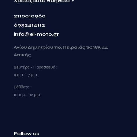
Χρειάζεστε Βοήθεια ?
2110010960
6932414112
info@el-moto.gr
Αγίου Δημητρίου 116, Πειραιάς τκ: 185 44
Αττικής
Δευτέρα - Παρασκευή :
9 π.μ. - 7 μ.μ.
Σάββατο :
10 π.μ. - 12 μ.μ.
Follow us