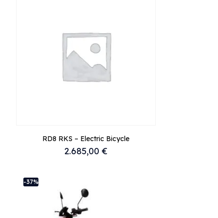
RD8 RKS – Electric Bicycle
2.685,00
€
Αυτό
το
-37%
προϊόν
έχει
πολλαπλές