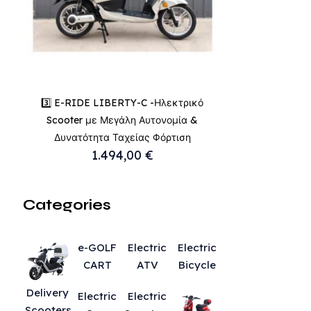
επιλογές
μπορούν
να
επιλεγούν
στη
σελίδα
3️⃣ E-RIDE LIBERTY-C -Ηλεκτρικό
του
Scooter με Μεγάλη Αυτονομία &
προϊόντος
Δυνατότητα Ταχείας Φόρτιση
1.494,00
€
Categories
e-GOLF
Electric
Electric
CART
ATV
Bicycle
Delivery
Electric
Electric
Scooters