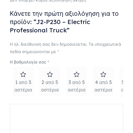
Δεν υπάρχει καμία αξιολόγηση ακόμη.
Κάνετε την πρώτη αξιολόγηση για το
προϊόν: “J2-P230 – Electric
Professional Truck”
Η ηλ. διεύθυνση σας δεν δημοσιεύεται.
Τα υποχρεωτικά
πεδία σημειώνονται με
*
Η βαθμολογία σας
*
1 από 5
2 από 5
3 από 5
4 από 5
5 απ
αστέρια
αστέρια
αστέρια
αστέρια
αστέ