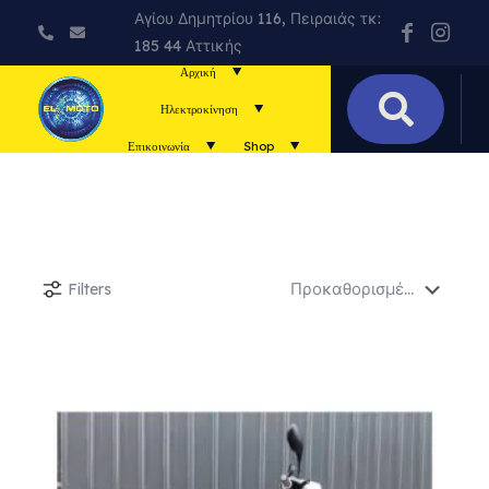
Αγίου Δημητρίου 116, Πειραιάς τκ:
185 44 Αττικής
Αρχική
Ηλεκτροκίνηση
Επικοινωνία
Shop
Filters