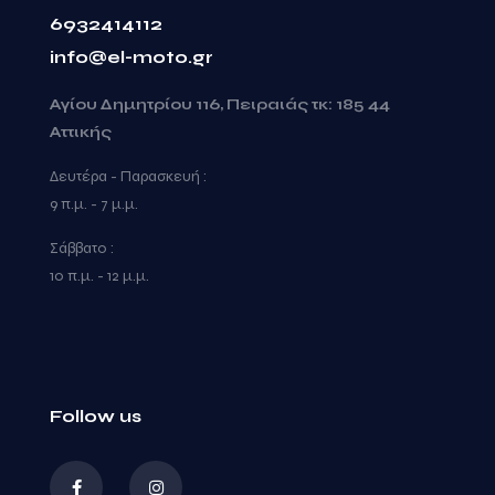
6932414112
info@el-moto.gr
Αγίου Δημητρίου 116, Πειραιάς τκ: 185 44
Αττικής
Δευτέρα - Παρασκευή :
9 π.μ. - 7 μ.μ.
Σάββατο :
10 π.μ. - 12 μ.μ.
Follow us