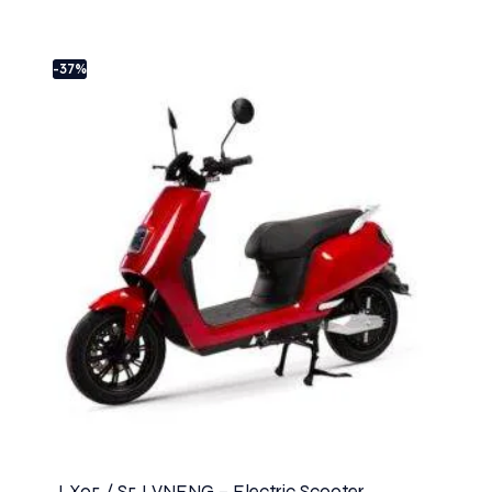
-37%
LX05 / S5 LVNENG – Electric Scooter