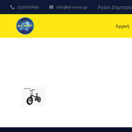
Αγίου Δημητρίο
2110010960
info@el-moto.gr
Αρχική