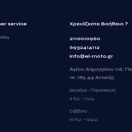
er service
Χρειάζεστε Βοήθεια ?
olicy
2110010960
6932414112
info@el-moto.gr
Αγίου Δημητρίου 116, Π
τκ: 185 44 Αττικής
Δευτέρα - Παρασκευή :
9 π.μ. - 7 μ.μ.
Σάββατο :
10 π.μ. - 12 μ.μ.