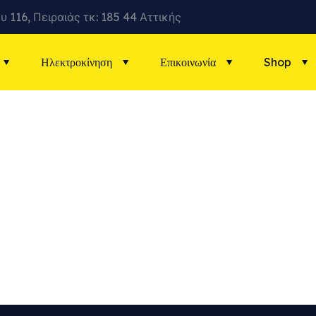
υ 116, Πειραιάς τκ: 185 44 Αττικής
Ηλεκτροκίνηση
Επικοινωνία
Shop